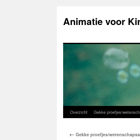
Animatie voor Ki
Overzicht
Gekke proefjes/wetensc
Skip
to
←
Gekke proefjes/wetenschaps
content