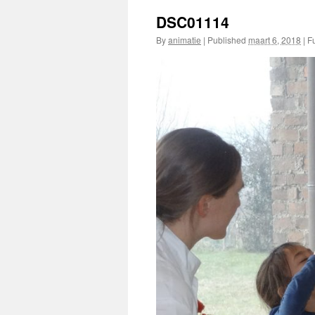
DSC01114
By
animatie
|
Published
maart 6, 2018
|
Fu