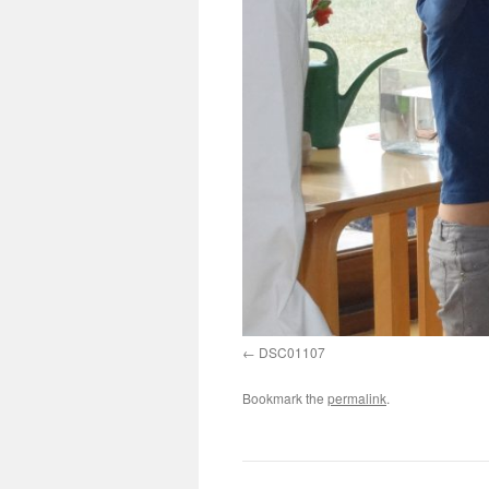
DSC01107
Bookmark the
permalink
.