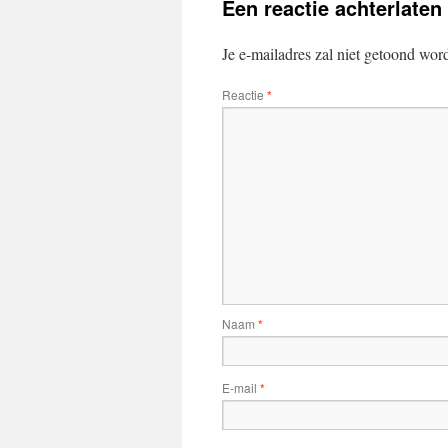
Een reactie achterlaten
Je e-mailadres zal niet getoond wor
Reactie
*
Naam
*
E-mail
*