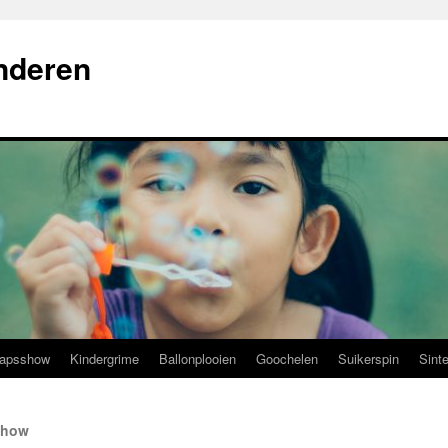
nderen
hapsshow
Kindergrime
Ballonplooien
Goochelen
Suikerspin
Sint
show