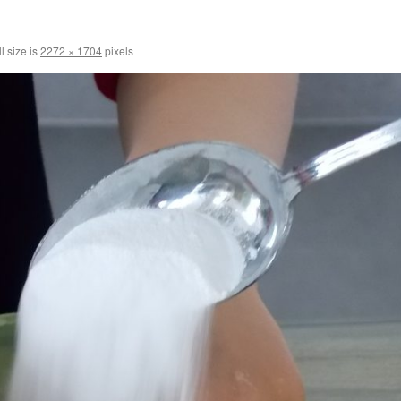
l size is
2272 × 1704
pixels