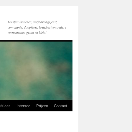
Feestjes kinderen, verjaardagsfeest,
communie, doopfeest, lentefeest en andere
evenementen groot en klein!
erklaas
Intersoc
Prijzen
Contact