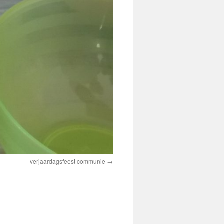
verjaardagsfeest communie