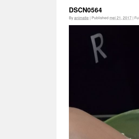
DSCN0564
By
animatie
|
Published
mei 21, 2017
|
Ful