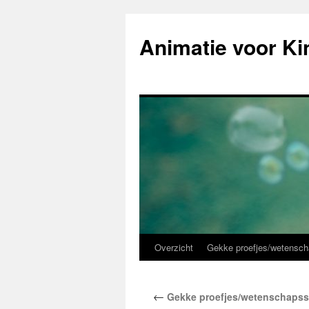
Animatie voor Ki
Overzicht
Gekke proefjes/wetensc
Skip
to
←
Gekke proefjes/wetenschaps
content