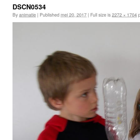
DSCN0534
By
animatie
|
Published
mei 20, 2017
|
Full size is
2272 × 1704
p