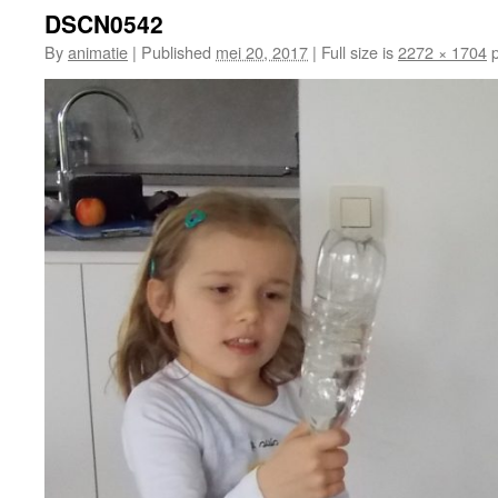
DSCN0542
By
animatie
|
Published
mei 20, 2017
|
Full size is
2272 × 1704
p