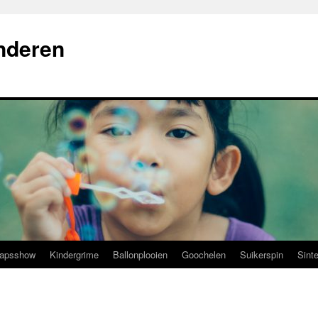
nderen
hapsshow
Kindergrime
Ballonplooien
Goochelen
Suikerspin
Sint