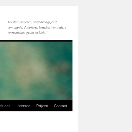
Feestjes kinderen, verjaardagsfeest,
communie, doopfeest, lentefeest en andere
evenementen groot en klein!
erklaas
Intersoc
Prijzen
Contact