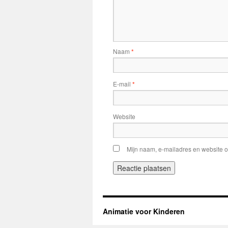
Naam
*
E-mail
*
Website
Mijn naam, e-mailadres en website o
Animatie voor Kinderen