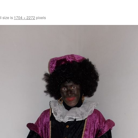
l size is
1704 × 2272
pixels