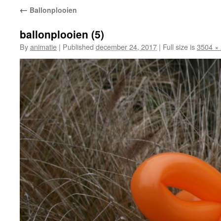
←
Ballonplooien
ballonplooien (5)
By
animatie
|
Published
december 24, 2017
|
Full size is
3504 ×