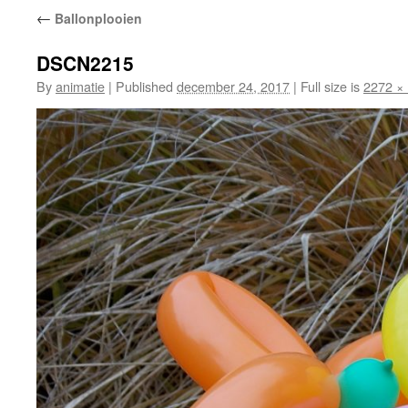
←
Ballonplooien
DSCN2215
By
animatie
|
Published
december 24, 2017
|
Full size is
2272 ×