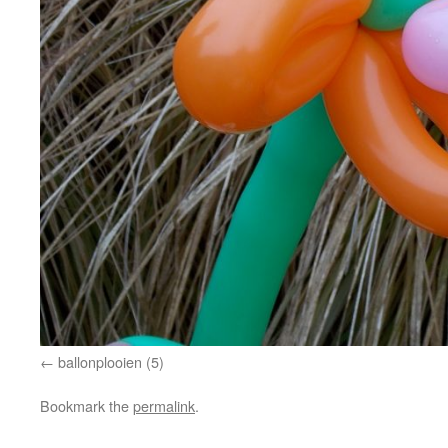
ballonplooien (5)
Bookmark the
permalink
.